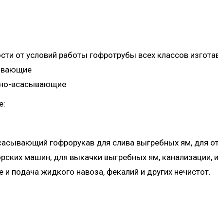
сти от условий работы гофротрубы всех классов изгота
ывающие
рно-всасывающие
е:
асывающий гофрорукав для слива выгребных ям, для от
рских машин, для выкачки выгребных ям, канализации,
 и подача жидкого навоза, фекалий и других нечистот.