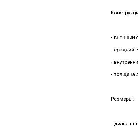
Конструкци
- внешний 
- средний 
- внутренн
- толщина 
Размеры:
- диапазон