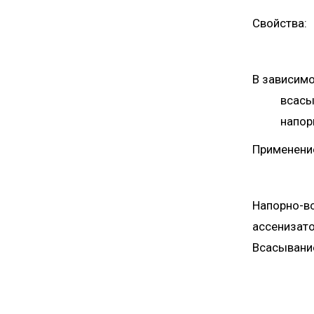
Свойства:
В зависимо
всас
напо
Применени
Напорно-вс
ассенизато
Всасывание