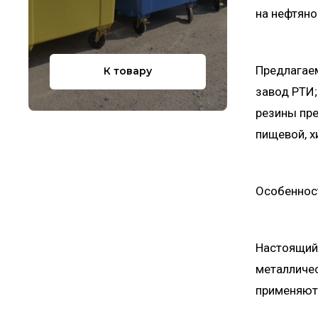
на нефтяно
Предлагае
К товару
завод РТИ;
резины пре
пищевой, х
Особеннос
Настоящий
металличес
применяютс