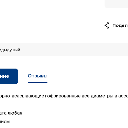
Подел
едыдущий
Отзывы
ние
порно-всасывающие гофрированные все диаметры в асс
ата любая
нием