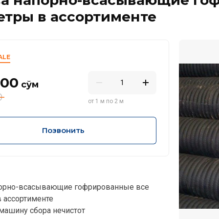
етры в ассортименте
ALE
000
сўм
0
от 1 м по 2 м
Позвонить
порно-всасывающие гофрированные все
 ассортименте
 машину сбора нечистот