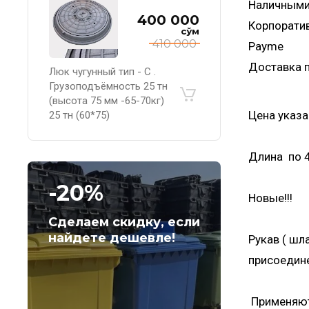
Наличным
400 000
Корпорати
сўм
410 000
Payme
Доставка п
Люк чугунный тип - С .
Грузоподъёмность 25 тн
(высота 75 мм -65-70кг)
Цена указа
25 тн (60*75)
Длина по 4
-20%
Новые!!!
Сделаем скидку, если
найдете дешевле!
Рукав ( шл
присоедине
Применяютс