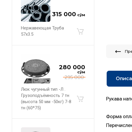
315 000
сўм
Нержавеющая Труба
57х3.5
Пр
280 000
сўм
295 000
Описа
Люк чугунный тип -Л .
Грузоподъёмность 7 тн
Рукава на
(высота 50 мм -50кг) 7-8
тн (60*75)
Форма опл
Перечисле