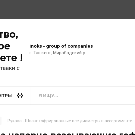
тво,
ое
Inoks - group of companies
г. Ташкент, Мирабадский р.
ете !
тавки с
ЕТРЫ
Рукава - Шланг гофрированные все диаметры в ассортименте
ва напорно-всасывающие го