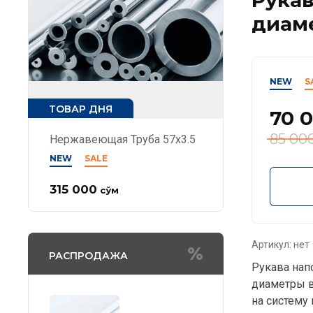
диам
NEW
S
ТОВАР ДНЯ
70 
85 00
Нержавеющая Труба 57х3.5
NEW
SALE
315 000
сўм
Артикул:
нет
РАСПРОДАЖА
Рукава на
диаметры в
на систему